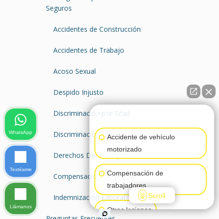
Seguros
Accidentes de Construcción
Accidentes de Trabajo
Acoso Sexual
Despido Injusto
Discriminación por Edad
👋🏼¿Cómo puedo ayudarte?
WhatsApp
Discriminación Laboral
Accidente de vehículo
motorizado
Derechos Del Trabajador
Textéame
Compensación de
Compensación al Trabajador
trabajadores
Scroll
Indemnización Laboral
Llámanos
Otras lesiones
Preguntas Frecuentes