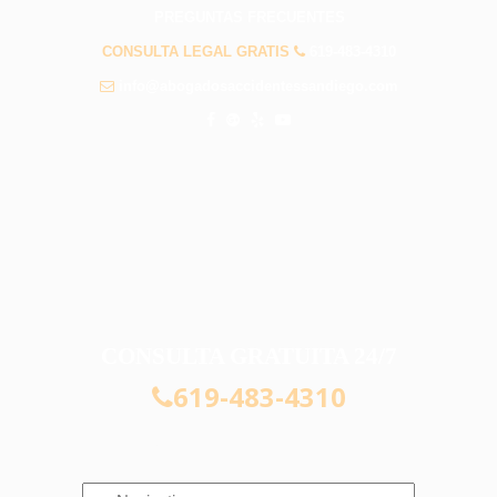
PREGUNTAS FRECUENTES
CONSULTA LEGAL GRATIS
619-483-4310
info@abogadosaccidentessandiego.com
CONSULTA GRATUITA 24/7
619-483-4310
Navigation