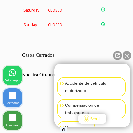
Saturday
CLOSED
Sunday
CLOSED
Casos Cerrados
👋🏼¿Cómo puedo ayudarte?
Nuestra Oficina
WhatsApp
Accidente de vehículo
motorizado
Textéame
Compensación de
trabajadores
Scroll
Llámanos
Otras lesiones