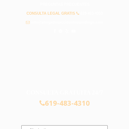
PREGUNTAS FRECUENTES
CONSULTA LEGAL GRATIS
619-483-4310
info@abogadosaccidentessandiego.com
CONSULTA GRATUITA 24/7
619-483-4310
Navigation