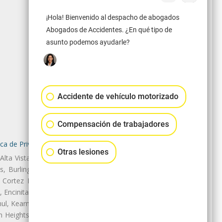
¡Hola! Bienvenido al despacho de abogados
Abogados de Accidentes. ¿En qué tipo de
asunto podemos ayudarle?
Accidente de vehículo motorizado
Compensación de trabajadores
ica de Privacidad
|
Mapa del Sitio
Otras lesiones
, Alta Vista, Bay Terraces, Balboa
, Burlingame, Cardiff, Carlsbad,
 Cortez Hill, Del Cerro, Del Mar
, Encinitas, Escondido, Fallbrook,
amul, Kearny Mesa, Kensington, La
an Heights, Marina, Marston Hills,