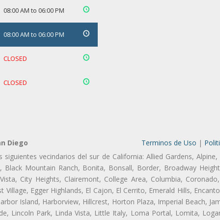
08:00 AM to 06:00 PM
08:00 AM to 06:00 PM
CLOSED
CLOSED
an Diego
Terminos de Uso
|
Polit
s siguientes vecindarios del sur de California: Allied Gardens, Alpine
d, Black Mountain Ranch, Bonita, Bonsall, Border, Broadway Heights
ista, City Heights, Clairemont, College Area, Columbia, Coronado,
illage, Egger Highlands, El Cajon, El Cerrito, Emerald Hills, Encanto
 Harbor Island, Harborview, Hillcrest, Horton Plaza, Imperial Beach, J
de, Lincoln Park, Linda Vista, Little Italy, Loma Portal, Lomita, Log