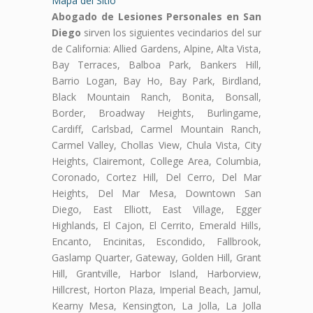
Mapa del Sitio
Abogado de Lesiones Personales en San
Diego
sirven los siguientes vecindarios del sur
de California: Allied Gardens, Alpine, Alta Vista,
Bay Terraces, Balboa Park, Bankers Hill,
Barrio Logan, Bay Ho, Bay Park, Birdland,
Black Mountain Ranch, Bonita, Bonsall,
Border, Broadway Heights, Burlingame,
Cardiff, Carlsbad, Carmel Mountain Ranch,
Carmel Valley, Chollas View, Chula Vista, City
Heights, Clairemont, College Area, Columbia,
Coronado, Cortez Hill, Del Cerro, Del Mar
Heights, Del Mar Mesa, Downtown San
Diego, East Elliott, East Village, Egger
Highlands, El Cajon, El Cerrito, Emerald Hills,
Encanto, Encinitas, Escondido, Fallbrook,
Gaslamp Quarter, Gateway, Golden Hill, Grant
Hill, Grantville, Harbor Island, Harborview,
Hillcrest, Horton Plaza, Imperial Beach, Jamul,
Kearny Mesa, Kensington, La Jolla, La Jolla