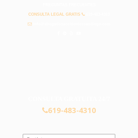
PREGUNTAS FRECUENTES
CONSULTA LEGAL GRATIS
619-483-4310
info@abogadosaccidentessandiego.com
CONSULTA GRATUITA 24/7
619-483-4310
Navigation