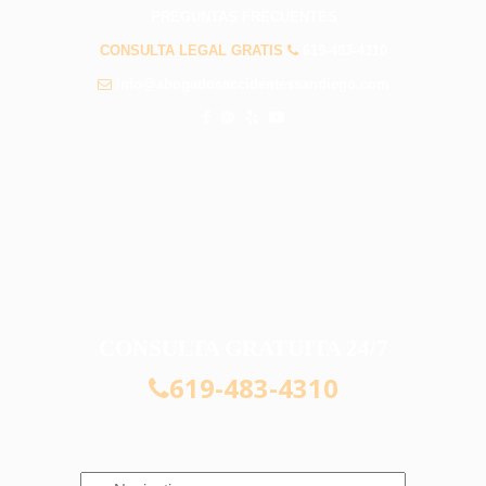
PREGUNTAS FRECUENTES
CONSULTA LEGAL GRATIS
619-483-4310
info@abogadosaccidentessandiego.com
CONSULTA GRATUITA 24/7
619-483-4310
Navigation