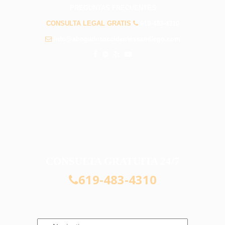
PREGUNTAS FRECUENTES
CONSULTA LEGAL GRATIS
619-483-4310
info@abogadosaccidentessandiego.com
CONSULTA GRATUITA 24/7
619-483-4310
Navigation