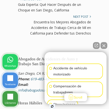
Guía Experta: Qué Hacer Después de un
Choque en San Diego, California
NEXT POST
Encuentra los Mejores Abogados de
Accidentes de Trabajo Cerca de Mí en
California para Defender tus Derechos
👋🏼¿Cómo puedo ayudarte?
Abogados de Accidentes de Auto y
Trabajo San Diego
WhatsApp
Accidente de vehículo
San Diego, CA 92102
motorizado
Phone:
619-483-4310
Email:
Textéame
Compensación de
info@abogadosaccidentessandiego.com
trabajadores
Scroll
Horas Hábiles
Llámanos
Otras lesiones