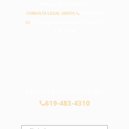
PREGUNTAS FRECUENTES
CONSULTA LEGAL GRATIS
619-483-4310
info@abogadosaccidentessandiego.com
CONSULTA GRATUITA 24/7
619-483-4310
Navigation