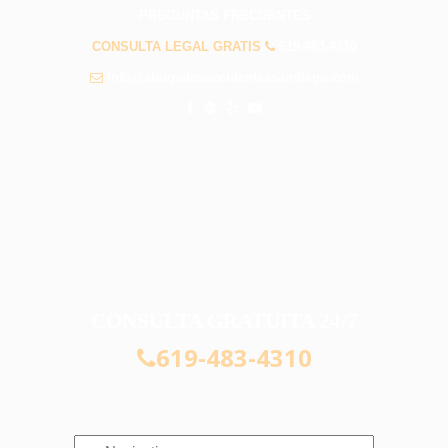
PREGUNTAS FRECUENTES
CONSULTA LEGAL GRATIS
619-483-4310
info@abogadosaccidentessandiego.com
CONSULTA GRATUITA 24/7
619-483-4310
Navigation