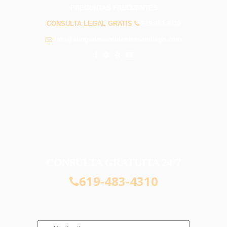
PREGUNTAS FRECUENTES
CONSULTA LEGAL GRATIS
619-483-4310
info@abogadosaccidentessandiego.com
CONSULTA GRATUITA 24/7
619-483-4310
Navigation