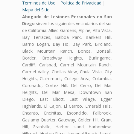
Terminos de Uso
|
Politica de Privacidad
|
Mapa del Sitio
Abogado de Lesiones Personales en San
Diego
sirven los siguientes vecindarios del sur
de California: Allied Gardens, Alpine, Alta Vista,
Bay Terraces, Balboa Park, Bankers Hill,
Barrio Logan, Bay Ho, Bay Park, Birdland,
Black Mountain Ranch, Bonita, Bonsall,
Border, Broadway Heights, Burlingame,
Cardiff, Carlsbad, Carmel Mountain Ranch,
Carmel Valley, Chollas View, Chula Vista, City
Heights, Clairemont, College Area, Columbia,
Coronado, Cortez Hill, Del Cerro, Del Mar
Heights, Del Mar Mesa, Downtown San
Diego, East Elliott, East Village, Egger
Highlands, El Cajon, El Cerrito, Emerald Hills,
Encanto, Encinitas, Escondido, Fallbrook,
Gaslamp Quarter, Gateway, Golden Hill, Grant
Hill, Grantville, Harbor Island, Harborview,
Hillcrest, Horton Plaza, Imperial Beach, Jamul,