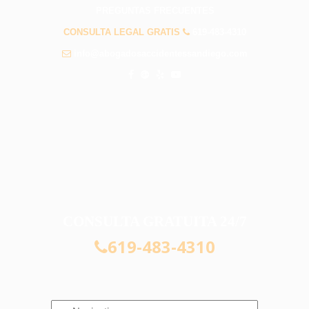
PREGUNTAS FRECUENTES
CONSULTA LEGAL GRATIS
619-483-4310
info@abogadosaccidentessandiego.com
CONSULTA GRATUITA 24/7
619-483-4310
Navigation