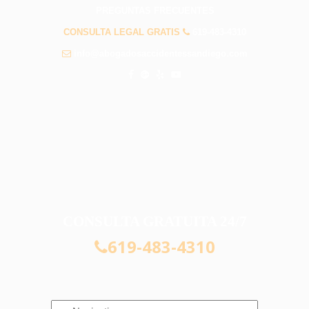
PREGUNTAS FRECUENTES
CONSULTA LEGAL GRATIS
619-483-4310
info@abogadosaccidentessandiego.com
CONSULTA GRATUITA 24/7
619-483-4310
Navigation