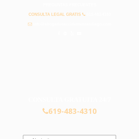
PREGUNTAS FRECUENTES
CONSULTA LEGAL GRATIS
619-483-4310
info@abogadosaccidentessandiego.com
CONSULTA GRATUITA 24/7
619-483-4310
Navigation